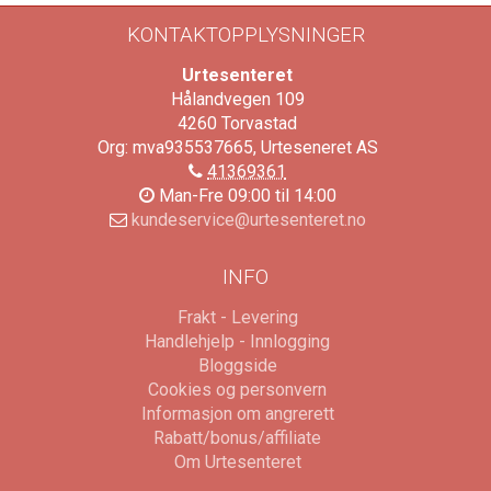
KONTAKTOPPLYSNINGER
Urtesenteret
Hålandvegen 109
4260
Torvastad
Org: mva935537665, Urteseneret AS
41369361
Man-Fre 09:00 til 14:00
kundeservice@urtesenteret.no
INFO
Frakt - Levering
Handlehjelp - Innlogging
Bloggside
Cookies og personvern
Informasjon om angrerett
Rabatt/bonus/affiliate
Om Urtesenteret