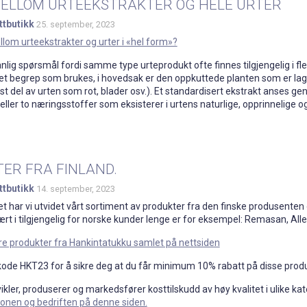
MELLOM URTEEKSTRAKTER OG HELE URTER
ttbutikk
25. september, 2023
llom urteekstrakter og urter i «hel form»?
lig spørsmål fordi samme type urteprodukt ofte finnes tilgjengelig i flere 
lket begrep som brukes, i hovedsak er den oppkuttede planten som er lagt
lst del av urten som rot, blader osv.). Et standardisert ekstrakt anses ge
eller to næringsstoffer som eksisterer i urtens naturlige, opprinnelige og
TER FRA FINLAND.
ttbutikk
14. september, 2023
året har vi utvidet vårt sortiment av produkter fra den finske produsent
vært i tilgjengelig for norske kunder lenge er for eksempel: Remasan, Al
ere produkter fra Hankintatukku samlet på nettsiden
kode HKT23 for å sikre deg at du får minimum 10% rabatt på disse prod
kler, produserer og markedsfører kosttilskudd av høy kvalitet i ulike kat
onen og bedriften på denne siden.