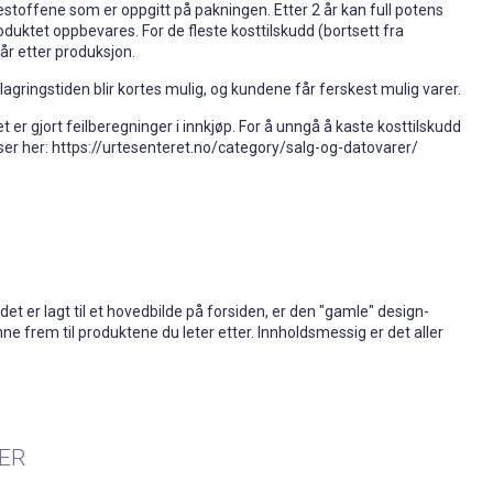
stoffene som er oppgitt på pakningen. Etter 2 år kan full potens
oduktet oppbevares. For de fleste kosttilskudd (bortsett fra
 år etter produksjon.
t lagringstiden blir kortes mulig, og kundene får ferskest mulig varer.
et er gjort feilberegninger i innkjøp. For å unngå å kaste kosttilskudd
riser her: https://urtesenteret.no/category/salg-og-datovarer/
 det er lagt til et hovedbilde på forsiden, er den "gamle" design-
ne frem til produktene du leter etter. Innholdsmessig er det aller
ER