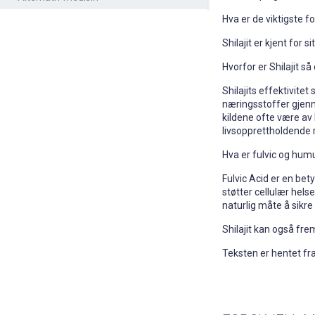
Hva er de viktigste f
Shilajit er kjent for
Hvorfor er Shilajit så
Shilajits effektivitet
næringsstoffer gjen
kildene ofte være av l
livsopprettholdende m
Hva er fulvic og hum
Fulvic Acid er en bet
støtter cellulær hels
naturlig måte å sikre
Shilajit kan også fr
Teksten er hentet fra