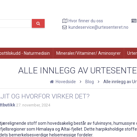
Hvor finner du oss
kundeservice@urtesenteret.no
osttilskudd - Naturmedisin
Mineraler/Vitaminer/ Aminosyrer
Urte
ALLE INNLEGG AV URTESENT
Hovedside
Blog
Alle innlegg av U
AJIT OG HVORFOR VIRKER DET?
ttbutikk
27. november, 2024
ig, tjærelignende stoff som hovedsakelig består av fulvinsyre, humussyr
jellsregioner som Himalaya og Altai-fjellet. Dette harpiksholdige stoffet e
 dets bemerkelsesverdige helsemessige fordeler.