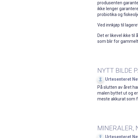
produsenten garanter
ikke lenger garantere
probiotika og fiskeol
Ved innkjøp til lagere
Det er likevel ikke ti
som blir for gammelt 
NYTT BILDE 
Urtesenteret Ne
På slutten av året har
malen byttet ut og er
meste akkurat som før
MINERALER,
Urtesenteret Ne