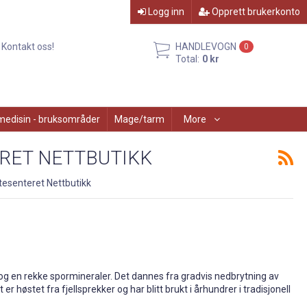
Logg inn
Opprett brukerkonto
Kontakt oss!
HANDLEVOGN
0
Total:
0 kr
medisin - bruksområder
Mage/tarm
More
ERET NETTBUTIKK
rtesenteret Nettbutikk
e og en rekke spormineraler. Det dannes fra gradvis nedbrytning av
r høstet fra fjellsprekker og har blitt brukt i århundrer i tradisjonell