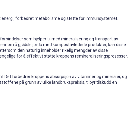
om økt energi, forbedret metabolisme og støtte for immunsystemet.
ge forbindelser som hjelper til med mineralisering og transport av
jennom å gjødsle jorda med kompostavledede produkter, kan disse
t, ettersom den naturlig inneholder rikelig mengder av disse
jengelige for å effektivt støtte kroppens remineraliseringsprosesser.
ofil. Det forbedrer kroppens absorpsjon av vitaminer og mineraler, og
stoffene på grunn av ulike landbrukspraksis, tilbyr tilskudd en