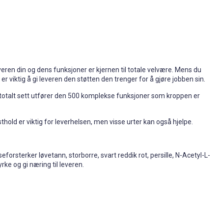
everen din og dens funksjoner er kjernen til totale velvære. Mens du
r viktig å gi leveren den støtten den trenger for å gjøre jobben sin.
og totalt sett utfører den 500 komplekse funksjoner som kroppen er
osthold er viktig for leverhelsen, men visse urter kan også hjelpe.
seforsterker løvetann, storborre, svart reddik rot, persille, N-Acetyl-L-
rke og gi næring til leveren.