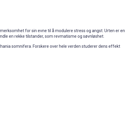
erksomhet for sin evne til å modulere stress og angst. Urten er en
handle en rekke tilstander, som revmatisme og søvnløshet
.
ithania somnifera. Forskere over hele verden studerer dens effekt