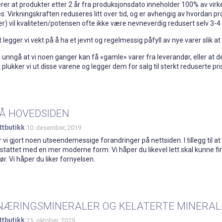
er at produkter etter 2 år fra produksjonsdato inneholder 100% av virke
s. Virkningskraften reduseres litt over tid, og er avhengig av hvordan pr
jer) vil kvaliteten/potensen ofte ikke være nevneverdig redusert selv 3-4
t legger vi vekt på å ha et jevnt og regelmessig påfyll av nye varer slik a
l å unngå at vi noen ganger kan få «gamle» varer fra leverandør, eller at d
plukker vi ut disse varene og legger dem for salg til sterkt reduserte p
PÅ HOVEDSIDEN
ttbutikk
10. desember, 2019
 vi gjort noen utseendemessige forandringer på nettsiden. I tillegg til at
stattet med en mer moderne form. Vi håper du likevel lett skal kunne fin
. Vi håper du liker fornyelsen.
 NÆRINGSMINERALER OG KELATERTE MINERAL
ttbutikk
25. oktober, 2019