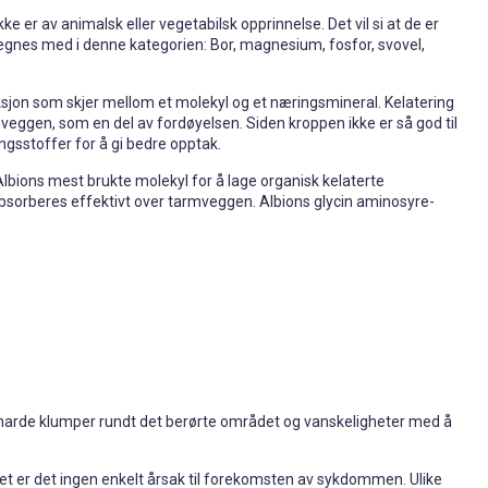
ke er av animalsk eller vegetabilsk opprinnelse. Det vil si at de er
egnes med i denne kategorien: Bor, magnesium, fosfor, svovel,
aksjon som skjer mellom et molekyl og et næringsmineral. Kelatering
mveggen, som en del av fordøyelsen. Siden kroppen ikke er så god til
sstoffer for å gi bedre opptak.
Albions mest brukte molekyl for å lage organisk kelaterte
absorberes effektivt over tarmveggen. Albions glycin aminosyre-
, harde klumper rundt det berørte området og vanskeligheter med å
 Det er det ingen enkelt årsak til forekomsten av sykdommen. Ulike