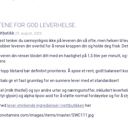
TENE FOR GOD LEVERHELSE.
ttbutikk
25. august, 2023
lest tenker du sannsynligvis ikke på leveren din så ofte, men helsen til l
bber leveren din overtid for å rense kroppen din og holde deg frisk. Det e
everen din renser blodet ditt med en hastighet på 1,5 liter per minutt, 
ære.
 topp tilstand bør definitivt prioriteres. Å spise et rent, godt balansert k
als gir et fast grunnlag for en sunnere lever med et standardisert
el (milk thistlel) og syv andre urter og næringsstoffer, inkludert leverhel
l-glysin) og alpha-lipoic acid for å støtte normal fordøyelse og for å sty
 med
lever-styrkende ingredienser i nettbutikken
her
sonvitamins.com/images/items/master/SWC111.jpg