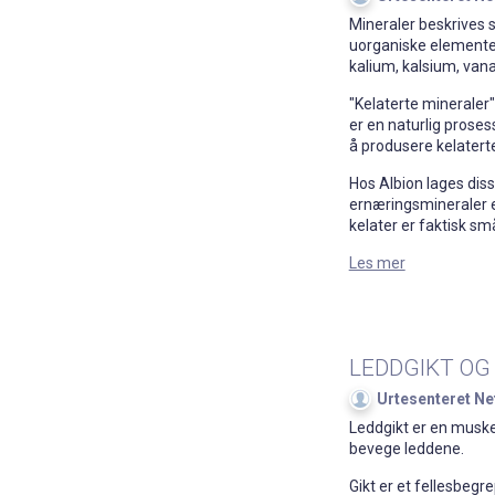
Mineraler beskrives so
uorganiske elementer
kalium, kalsium, vana
"Kelaterte mineraler"
er en naturlig proses
å produsere kelatert
Hos Albion lages diss
ernæringsmineraler e
kelater er faktisk små
Les mer
LEDDGIKT OG
Urtesenteret Ne
Leddgikt er en muske
bevege leddene.
Gikt er et fellesbegr