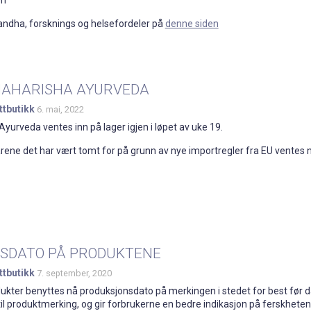
dha, forsknings og helsefordeler på
denne siden
MAHARISHA AYURVEDA
ttbutikk
6. mai, 2022
yurveda ventes inn på lager igjen i løpet av uke 19.
rene det har vært tomt for på grunn av nye importregler fra EU ventes n
SDATO PÅ PRODUKTENE
ttbutikk
7. september, 2020
dukter benyttes nå produksjonsdato på merkingen i stedet for best før d
til produktmerking, og gir forbrukerne en bedre indikasjon på ferskheten