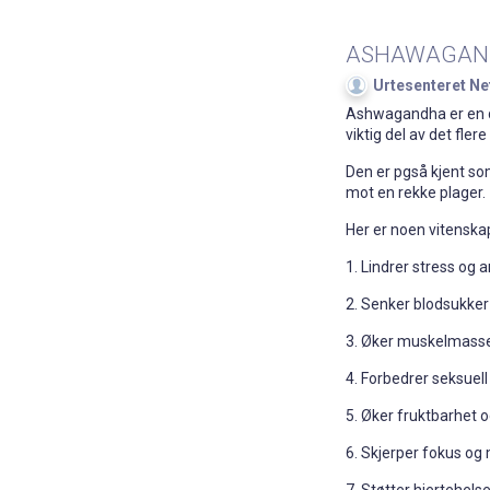
ASHAWAGAN
Urtesenteret Ne
Ashwagandha er en de
viktig del av det fle
Den er pgså kjent so
mot en rekke plager.
Her er noen vitensk
1. Lindrer stress og 
2. Senker blodsukker
3. Øker muskelmasse
4. Forbedrer seksuell
5. Øker fruktbarhet 
6. Skjerper fokus og
7. Støtter hjertehels