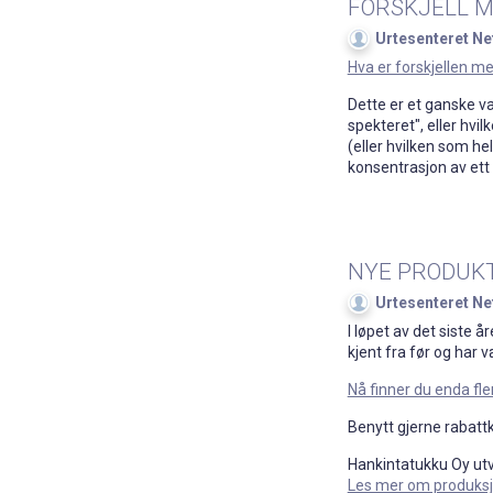
FORSKJELL 
Urtesenteret Ne
Hva er forskjellen me
Dette er et ganske van
spekteret", eller hvi
(eller hvilken som he
konsentrasjon av ett 
​NYE PRODUK
Urtesenteret Ne
I løpet av det siste 
kjent fra før og har 
Nå finner du enda fl
Benytt gjerne rabatt
Hankintatukku Oy utvi
Les mer om produksj