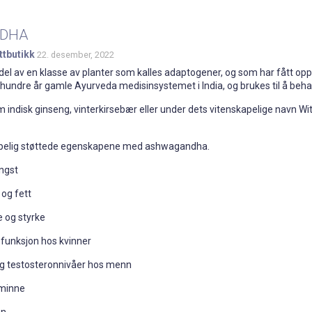
DHA
ttbutikk
22. desember, 2022
l av en klasse av planter som kalles adaptogener, og som har fått oppm
re hundre år gamle Ayurveda medisinsystemet i India, og brukes til å be
m indisk ginseng, vinterkirsebær eller under dets vitenskapelige navn W
apelig støttede egenskapene med ashwagandha.
angst
 og fett
 og styrke
 funksjon hos kvinner
og testosteronnivåer hos menn
 minne
en