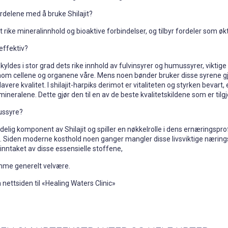
ordelene med å bruke Shilajit?
 sitt rike mineralinnhold og bioaktive forbindelser, og tilbyr fordeler s
 effektiv?
 skyldes i stor grad dets rike innhold av fulvinsyrer og humussyrer, vikti
nom cellene og organene våre. Mens noen bønder bruker disse syrene g
avere kvalitet. I shilajit-harpiks derimot er vitaliteten og styrken bevar
ineralene. Dette gjør den til en av de beste kvalitetskildene som er tilg
ussyre?
ydelig komponent av Shilajit og spiller en nøkkelrolle i dens ernæringspr
e. Siden moderne kosthold noen ganger mangler disse livsviktige nærings
 inntaket av disse essensielle stoffene,
emme generelt velvære.
 nettsiden til «Healing Waters Clinic»