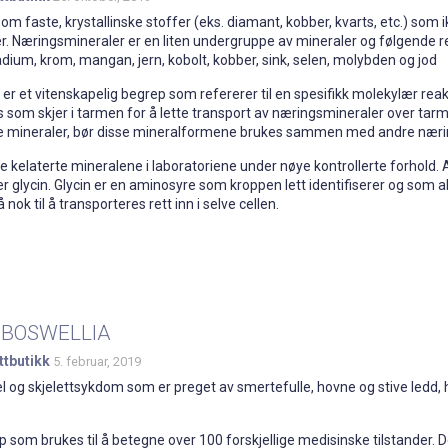
m faste, krystallinske stoffer (eks. diamant, kobber, kvarts, etc.) som ik
. Næringsmineraler er en liten undergruppe av mineraler og følgende r
dium, krom, mangan, jern, kobolt, kobber, sink, selen, molybden og jod
 er et vitenskapelig begrep som refererer til en spesifikk molekylær re
s som skjer i tarmen for å lette transport av næringsmineraler over tar
e mineraler, bør disse mineralformene brukes sammen med andre næring
e kelaterte mineralene i laboratoriene under nøye kontrollerte forhold. 
r glycin. Glycin er en aminosyre som kroppen lett identifiserer og som 
 nok til å transporteres rett inn i selve cellen.
 BOSWELLIA
ttbutikk
5. februar, 2019
l og skjelettsykdom som er preget av smertefulle, hovne og stive ledd
ep som brukes til å betegne over 100 forskjellige medisinske tilstander.