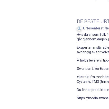
DE BESTE UR
Urtesenteret Ne
Hvis du er som folk f
går gjennom dagen, jo
Eksperter anslår at l
avhengig av for velv
Å holde leveren i tipp
Swanson Liver Essenti
ekstrakt fra mariatist
Cysteine, TMG (trimety
Du finner produktet
https://media.swan