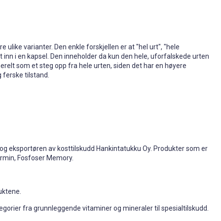
ulike varianter. Den enkle forskjellen er at "hel urt", "hele
 inn i en kapsel. Den inneholder da kun den hele, uforfalskede urten
nerelt som et steg opp fra hele urten, siden det har en høyere
 ferske tilstand.
en og eksportøren av kosttilskudd Hankintatukku Oy. Produkter som er
lermin, Fosfoser Memory.
uktene.
egorier fra grunnleggende vitaminer og mineraler til spesialtilskudd.