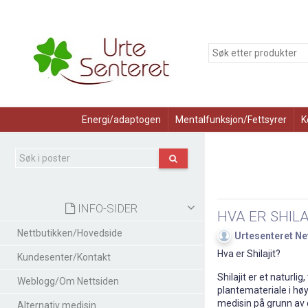
Energi/adaptogen
Mentalfunksjon/Fettsyrer
K
INFO-SIDER
HVA ER SHIL
Nettbutikken/Hovedside
Urtesenteret Ne
Hva er Shilajit?
Kundesenter/Kontakt
Shilajit er et naturl
Weblogg/Om Nettsiden
plantemateriale i høyf
medisin på grunn av
Alternativ medisin