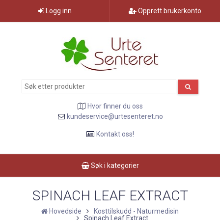
Logg inn
Opprett brukerkonto
Hvor finner du oss
kundeservice@urtesenteret.no
Kontakt oss!
Søk i kategorier
SPINACH LEAF EXTRACT
Hovedside
Kosttilskudd - Naturmedisin
Spinach Leaf Extract