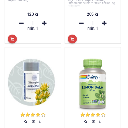
kapsler 500 mg
vegetabilske kapsler 500 mg
Sitronmelisse bidrar til en normal og
rolig søvn.
120 kr
205 kr
min.
1
min.
1