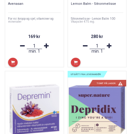
Avenasan
Lemon Balm - Sitronmelisse
For ro i kropp og sjel, vitaminer og
Sitronmelisse - Lemon Balm 100
mineraler
Vkapsler 475 mg.
169 kr
280 kr
min.
1
min.
1
UTGÅTT FRA LEVERANDØR
TOMT PÅ LAGER