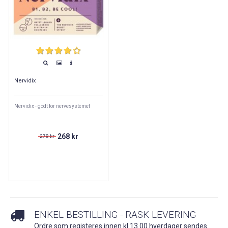
Nervidix
Nervidix - godt for nervesystemet
268 kr
278 kr
ENKEL BESTILLING - RASK LEVERING
Ordre som registeres innen kl.13.00 hverdager sendes