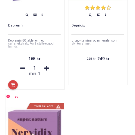
Depremin
Depridix
Depremin 60 tabletter med
Urter, vitaminer og mineraler som
safranekstrakt.For å støtte et godt
styrker sinnet
humør.
165 kr
249 kr
258 kr
min.
1
-4%
TOMT PÅ LAGER