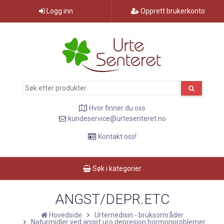
Logg inn
Opprett brukerkonto
Hvor finner du oss
kundeservice@urtesenteret.no
Kontakt oss!
Søk i kategorier
ANGST/DEPR.ETC
Hovedside
Urtemedisin - bruksområder
Naturmidler ved angst uro depresjon hormonproblemer