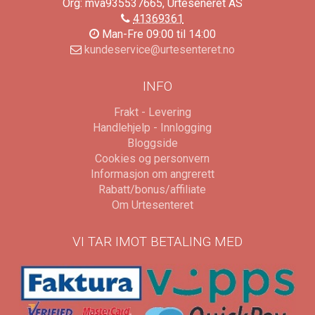
Org: mva935537665, Urteseneret AS
41369361
Man-Fre 09:00 til 14:00
kundeservice@urtesenteret.no
INFO
Frakt - Levering
Handlehjelp - Innlogging
Bloggside
Cookies og personvern
Informasjon om angrerett
Rabatt/bonus/affiliate
Om Urtesenteret
VI TAR IMOT BETALING MED