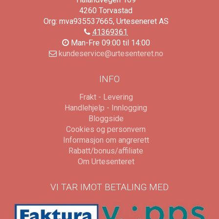
4260
Torvastad
Org: mva935537665, Urteseneret AS
41369361
Man-Fre 09:00 til 14:00
kundeservice@urtesenteret.no
INFO
Frakt - Levering
Handlehjelp - Innlogging
Bloggside
Cookies og personvern
Informasjon om angrerett
Rabatt/bonus/affiliate
Om Urtesenteret
VI TAR IMOT BETALING MED