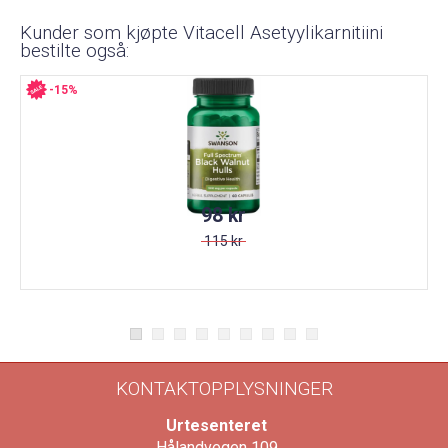
Kunder som kjøpte Vitacell Asetyylikarnitiini
bestilte også:
-15%
98 kr
115 kr
KONTAKTOPPLYSNINGER
Urtesenteret
Hålandvegen 109