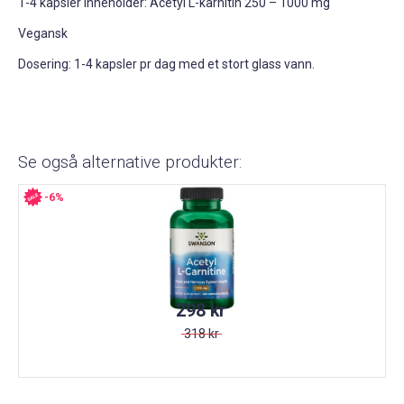
1-4 kapsler inneholder: Acetyl L-karnitin 250 – 1000 mg
Vegansk
Dosering: 1-4 kapsler pr dag med et stort glass vann.
Se også alternative produkter:
-6%
298 kr
318 kr