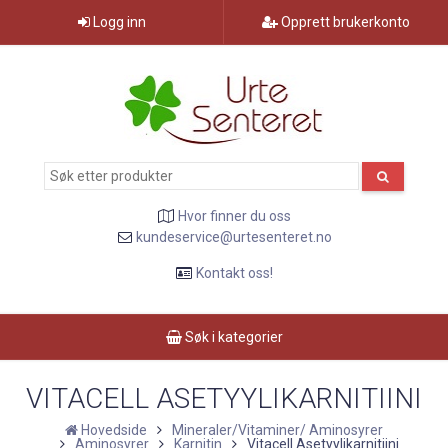
Logg inn
Opprett brukerkonto
Hvor finner du oss
kundeservice@urtesenteret.no
Kontakt oss!
Søk i kategorier
VITACELL ASETYYLIKARNITIINI
Hovedside
Mineraler/Vitaminer/ Aminosyrer
Aminosyrer
Karnitin
Vitacell Asetyylikarnitiini