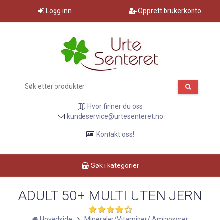
Logg inn
Opprett brukerkonto
Hvor finner du oss
kundeservice@urtesenteret.no
Kontakt oss!
Søk i kategorier
ADULT 50+ MULTI UTEN JERN
Hovedside
Mineraler/Vitaminer/ Aminosyrer