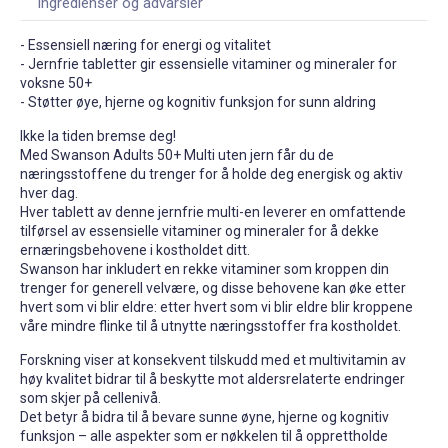
Ingredienser og advarsler
- Essensiell næring for energi og vitalitet
- Jernfrie tabletter gir essensielle vitaminer og mineraler for
voksne 50+
- Støtter øye, hjerne og kognitiv funksjon for sunn aldring
Ikke la tiden bremse deg!
Med Swanson Adults 50+ Multi uten jern får du de
næringsstoffene du trenger for å holde deg energisk og aktiv
hver dag.
Hver tablett av denne jernfrie multi-en leverer en omfattende
tilførsel av essensielle vitaminer og mineraler for å dekke
ernæringsbehovene i kostholdet ditt.
Swanson har inkludert en rekke vitaminer som kroppen din
trenger for generell velvære, og disse behovene kan øke etter
hvert som vi blir eldre: etter hvert som vi blir eldre blir kroppene
våre mindre flinke til å utnytte næringsstoffer fra kostholdet.
Forskning viser at konsekvent tilskudd med et multivitamin av
høy kvalitet bidrar til å beskytte mot aldersrelaterte endringer
som skjer på cellenivå.
Det betyr å bidra til å bevare sunne øyne, hjerne og kognitiv
funksjon – alle aspekter som er nøkkelen til å opprettholde