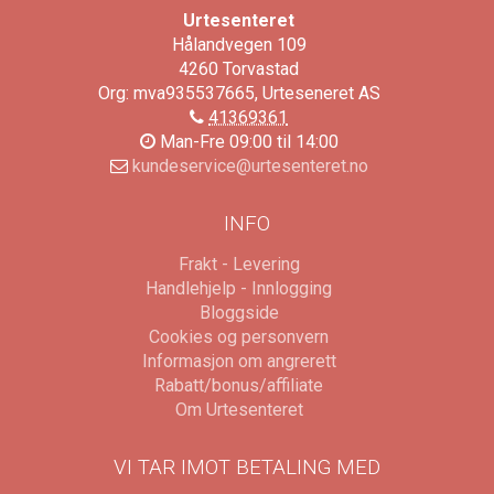
Urtesenteret
Hålandvegen 109
4260
Torvastad
Org: mva935537665, Urteseneret AS
41369361
Man-Fre 09:00 til 14:00
kundeservice@urtesenteret.no
INFO
Frakt - Levering
Handlehjelp - Innlogging
Bloggside
Cookies og personvern
Informasjon om angrerett
Rabatt/bonus/affiliate
Om Urtesenteret
VI TAR IMOT BETALING MED