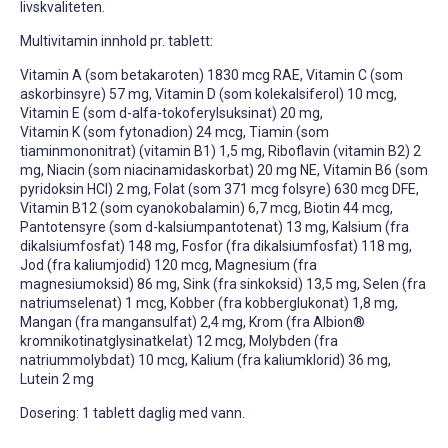
livskvaliteten.
Multivitamin innhold pr. tablett:
Vitamin A (som betakaroten) 1830 mcg RAE, Vitamin C (som
askorbinsyre) 57 mg, Vitamin D (som kolekalsiferol) 10 mcg,
Vitamin E (som d-alfa-tokoferylsuksinat) 20 mg,
Vitamin K (som fytonadion) 24 mcg, Tiamin (som
tiaminmononitrat) (vitamin B1) 1,5 mg, Riboflavin (vitamin B2) 2
mg, Niacin (som niacinamidaskorbat) 20 mg NE, Vitamin B6 (som
pyridoksin HCl) 2 mg, Folat (som 371 mcg folsyre) 630 mcg DFE,
Vitamin B12 (som cyanokobalamin) 6,7 mcg, Biotin 44 mcg,
Pantotensyre (som d-kalsiumpantotenat) 13 mg, Kalsium (fra
dikalsiumfosfat) 148 mg, Fosfor (fra dikalsiumfosfat) 118 mg,
Jod (fra kaliumjodid) 120 mcg, Magnesium (fra
magnesiumoksid) 86 mg, Sink (fra sinkoksid) 13,5 mg, Selen (fra
natriumselenat) 1 mcg, Kobber (fra kobberglukonat) 1,8 mg,
Mangan (fra mangansulfat) 2,4 mg, Krom (fra Albion®
kromnikotinatglysinatkelat) 12 mcg, Molybden (fra
natriummolybdat) 10 mcg, Kalium (fra kaliumklorid) 36 mg,
Lutein 2 mg
Dosering: 1 tablett daglig med vann.