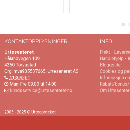
KONTAKTOPPLYSNINGER
INFO
Urtesenteret
Frakt - Leverin
Hålandvegen 109
Handlehjelp - 
4260
Torvastad
Bloggside
Org: mva935537665, Urteseneret AS
Cookies og pe
41369361
Informasjon om
Man-Fre 09:00 til 14:00
Rabatt/bonus/af
kundeservice@urtesenteret.no
Om Urtesenter
2005 - 2025 © Urteapoteket