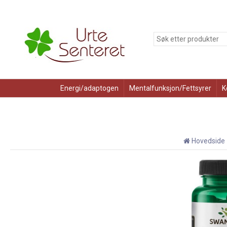
Energi/adaptogen
Mentalfunksjon/Fettsyrer
K
Hovedside