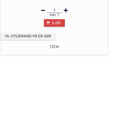
min.
1
KJØP
TIL UTSJEKKING PÅ EN SIDE
122 kr