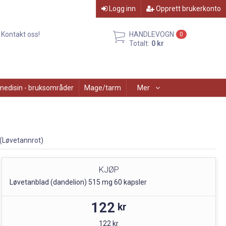
Logg inn
Opprett brukerkonto
Kontakt oss!
HANDLEVOGN
0
Totalt:
0 kr
medisin - bruksområder
Mage/tarm
Mer
(Løvetannrot)
KJØP
Løvetanblad (dandelion) 515 mg 60 kapsler
122
kr
122 kr