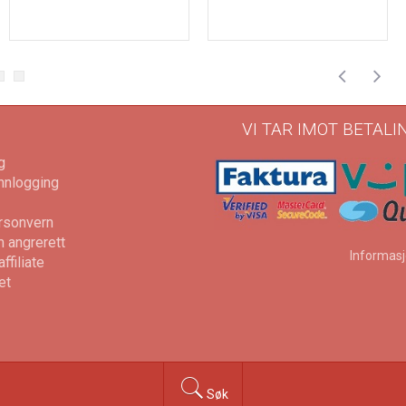
VI TAR IMOT BETAL
g
Innlogging
rsonvern
 angrerett
Informasj
filiate
et
Søk