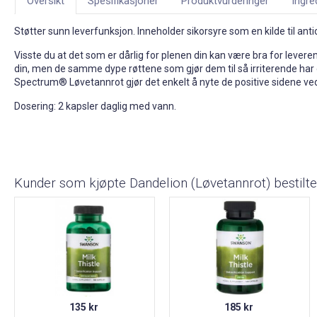
Oversikt
Spesifikasjoner
Produktvurderinger
Ingre
Støtter sunn leverfunksjon. Inneholder sikorsyre som en kilde til ant
Visste du at det som er dårlig for plenen din kan være bra for lever
din, men de samme dype røttene som gjør dem til så irriterende har 
Spectrum® Løvetannrot gjør det enkelt å nyte de positive sidene ve
Dosering: 2 kapsler daglig med vann.
Kunder som kjøpte Dandelion (Løvetannrot) bestilte
135 kr
185 kr