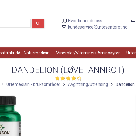
Hvor finner du oss
kundeservice@urtesenteret.no
osttilskudd - Naturmedisin
Mineraler/Vitaminer/ Aminosyrer
Urte
DANDELION (LØVETANNROT)
Urtemedisin - bruksområder
Avgiftning/utrensing
Dandelion 