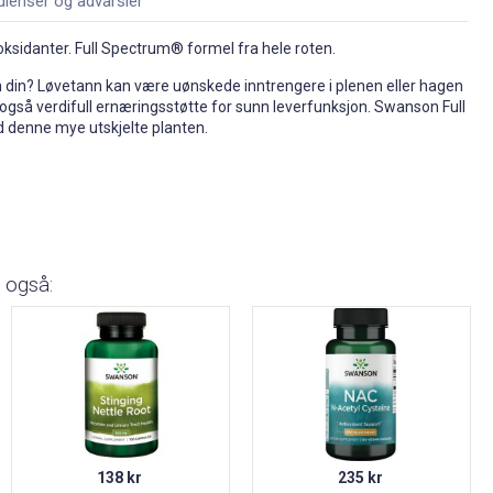
dienser og advarsler
ioksidanter. Full Spectrum® formel fra hele roten.
en din? Løvetann kan være uønskede inntrengere i plenen eller hagen
også verdifull ernæringsstøtte for sunn leverfunksjon. Swanson Full
d denne mye utskjelte planten.
 også:
138 kr
235 kr