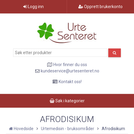
Logg inn
Opprett brukerkonto
Hvor finner du oss
kundeservice@urtesenteret.no
Kontakt oss!
Søk i kategorier
AFRODISIKUM
Hovedside
Urtemedisin - bruksområder
Afrodisikum