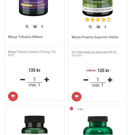
Mega Tribulus Extract
Muira Puama Superior Herbs
Mega Tribulus Extract 250 mg 120
For lidenskap og seksualdrift 60
kpsl
kapsler
135 kr
125 kr
145 kr
min.
1
min.
1
-14%