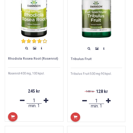
Rhodiola Rosea Root (Rosenrot)
Tribulus Fruit
Rosenrot 400 mg, 100 kpsl.
Tribulus Fruit 500 mg 90 kpsl.
245 kr
128 kr
148 kr
min.
1
min.
1