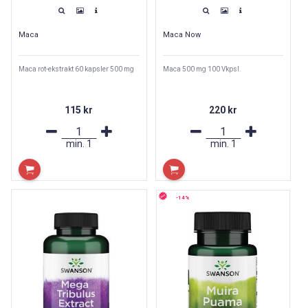
Maca
Maca Now
Maca rot-ekstrakt 60 kapsler 500 mg
Maca 500 mg 100 Vkpsl.
115 kr
220 kr
min.
1
min.
1
-14%