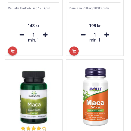
Catuaba Bark 465 mg 120 kpsl.
Damiana 510 mg 100 kapsler
148 kr
198 kr
min.
1
min.
1