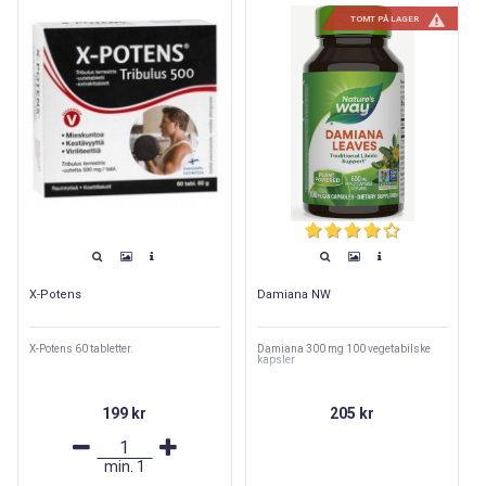
TOMT PÅ LAGER
X-Potens
Damiana NW
X-Potens 60 tabletter.
Damiana 300 mg 100 vegetabilske
kapsler
199 kr
205 kr
min.
1