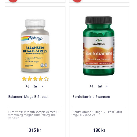
Balansert Mega B-Stress
Benfotiamine Swanson
Gjærfritt B-vitamin kompleks med C-
Benfotiamine 80 mg/120 kpsl - 300
vitamin og magnesium. 90 og 180
mg/60 Vkapsler
kapsler
315 kr
180 kr