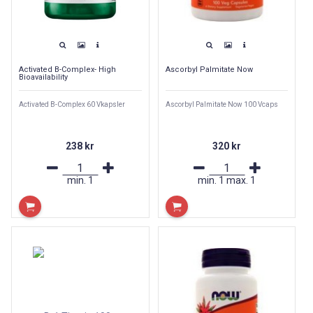
Activated B-Complex- High
Ascorbyl Palmitate Now
Bioavailability
Activated B-Complex 60 Vkapsler
Ascorbyl Palmitate Now 100 Vcaps
238 kr
320 kr
min.
1
min.
1
max.
1