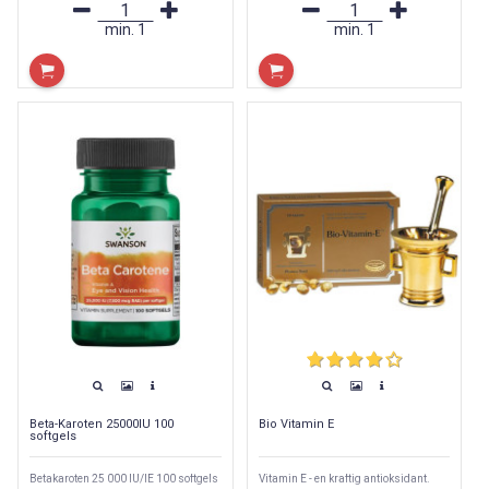
min.
1
min.
1
Beta-Karoten 25000IU 100
Bio Vitamin E
softgels
Betakaroten 25 000 IU/IE 100 softgels
Vitamin E - en kraftig antioksidant.