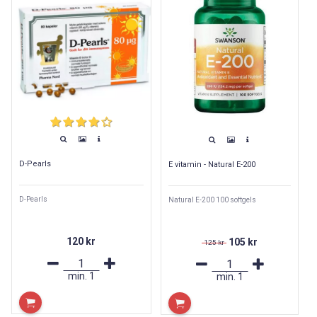
D-Pearls
E vitamin - Natural E-200
D-Pearls
Natural E-200 100 softgels
120 kr
105 kr
125 kr
min.
1
min.
1