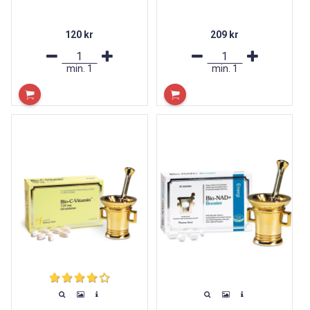
120 kr
209 kr
min.
1
min.
1