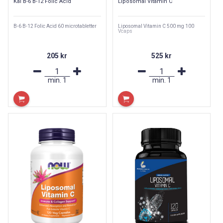
Kal B-6 B-12 Folic Acid
Liposomal Vitamin C
B-6 B-12 Folic Acid 60 microtabletter
Liposomal Vitamin C 500 mg 100
Vcaps
205 kr
525 kr
min.
1
min.
1