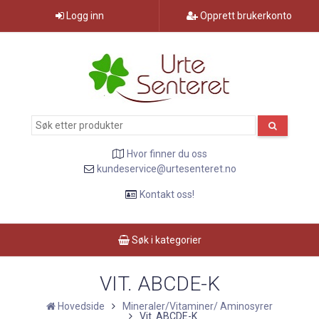
Logg inn
Opprett brukerkonto
Hvor finner du oss
kundeservice@urtesenteret.no
Kontakt oss!
Søk i kategorier
VIT. ABCDE-K
Hovedside
Mineraler/Vitaminer/ Aminosyrer
Vit. ABCDE-K