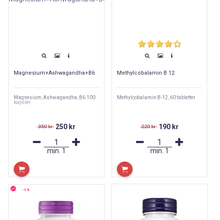
Magnesium+Ashwagandha+B6
Methylcobalamin B 12
Magnesium, Ashwagandha, B6 100
Methylcobalamin B-12, 60 tabletter
kapsler
250 kr
190 kr
350 kr
220 kr
min.
1
min.
1
-1%