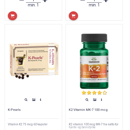
min.
1
min.
1
K-Pearls
K2 Vitamin MK-7 100 mcg
Vitamin K2 75 mcg 60 kapsler
K2 vitamin 100 mcg MK-7 fra natto for
hjerte- og beinstyrke