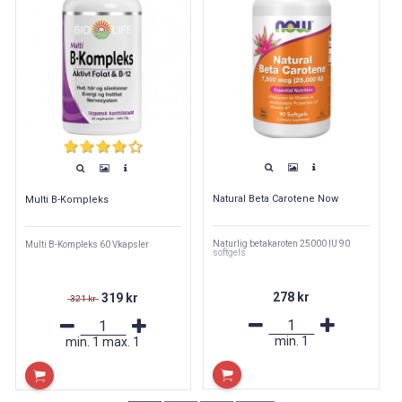
Natural Beta Carotene Now
Multi B-Kompleks
Naturlig betakaroten 25000 IU 90
Multi B-Kompleks 60 Vkapsler
softgels
278 kr
319 kr
321 kr
min.
1
min.
1
max.
1