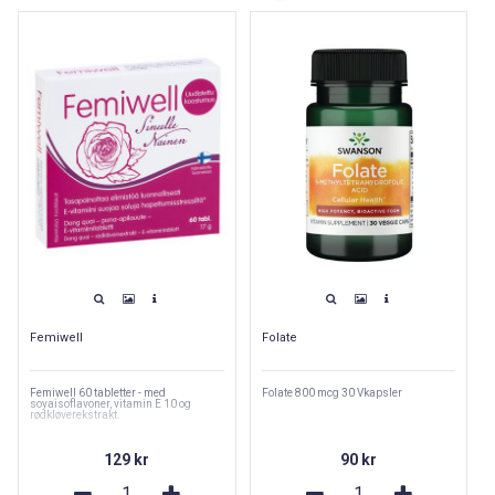
Femiwell
Folate
Femiwell 60 tabletter - med
Folate 800 mcg 30 Vkapsler
soyaisoflavoner, vitamin E 10 og
rødkløverekstrakt.
129 kr
90 kr