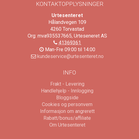
KONTAKTOPPLYSNINGER
Urtesenteret
Hålandvegen 109
4260
Torvastad
Org: mva935537665, Urteseneret AS
41369361
Man-Fre 09:00 til 14:00
kundeservice@urtesenteret.no
INFO
Frakt - Levering
Handlehjelp - Innlogging
Bloggside
Cookies og personvern
Informasjon om angrerett
Rabatt/bonus/affiliate
Om Urtesenteret