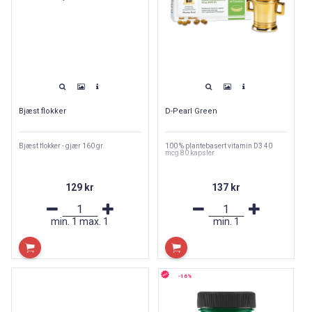
Bjæst flokker
D-Pearl Green
Bjæst flokker - gjær 160 gr.
100 % plantebasert vitamin D3 40
mcg 80 kapsler
129 kr
137 kr
min.
1
max.
1
min.
1
-16%