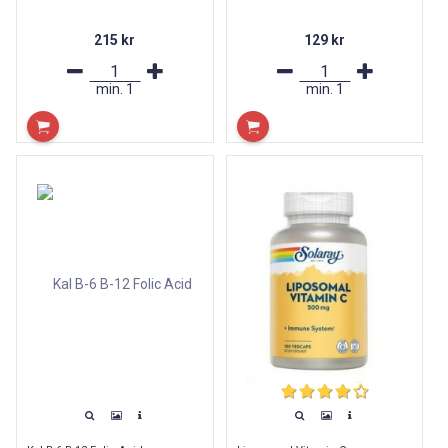
215 kr
129 kr
min.
1
min.
1