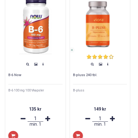
B-6 Now
B-pluss 240 tbl.
B-6 100 mg 100 Vkapsler
B-pluss
135 kr
149 kr
min.
1
min.
1