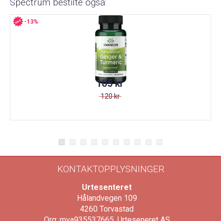
Spectrum bestilte også:
-13%
105 kr
120 kr
KONTAKTOPPLYSNINGER
Urtesenteret
Hålandvegen 109
4260
Torvastad
Org: mva935537665, Urteseneret AS