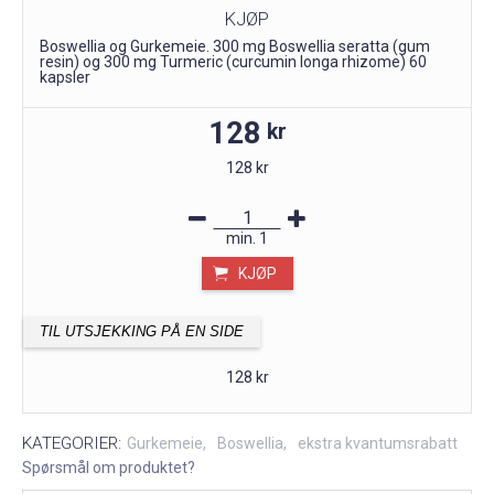
KJØP
Boswellia og Gurkemeie. 300 mg Boswellia seratta (gum
resin) og 300 mg Turmeric (curcumin longa rhizome) 60
kapsler
128
kr
128 kr
min.
1
KJØP
TIL UTSJEKKING PÅ EN SIDE
128 kr
KATEGORIER:
Gurkemeie
Boswellia
ekstra kvantumsrabatt
Spørsmål om produktet?