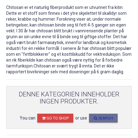
Chitosan er et naturlig fiberprodukt som er utvunnet fra kitin.
Dette er et stoff som finnes i det ytre skjelettet til skalldyr som
reker, krabbe og hummer. Forskning viser at, under normale
betingelser, kan chitosan binde seg til fett 4-5 ganger sin egen
vekt. I 30 år har chitosan blitt brukt i vannrensende planter på
grunn av sin unike evne til å binde seg til giftige stoffer. Det har
også vært brukt farmasøytisk, innenfor landbruk og kosmetisk
industri for en rekke formål. I senere år har chitosan blitt populær
som en "fettblokkerer" og et kosttilskudd for vektreduksjon. Som
en rik fiberkilde kan chitosan også være nyttig for å forbedre
tarmfunksjon.Chitosan er svært trygt å innta. Det er ikke
rapportert bivirkninger selv med doseringer på 6 gram daglig.
DENNE KATEGORIEN INNEHOLDER
INGEN PRODUKTER.
You can
or use
GO TO SHOP
SEARCH