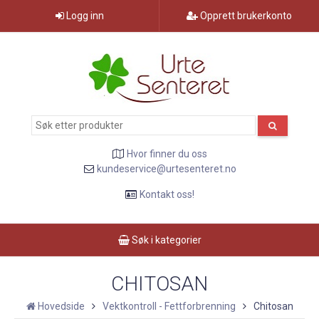
Logg inn
Opprett brukerkonto
Hvor finner du oss
kundeservice@urtesenteret.no
Kontakt oss!
Søk i kategorier
CHITOSAN
Hovedside
Vektkontroll - Fettforbrenning
Chitosan