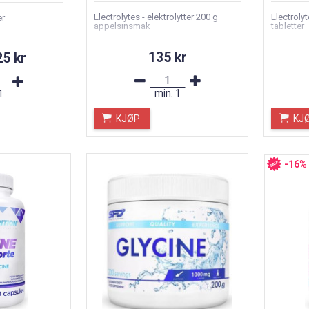
Electrolytes - elektrolytter 200 g
Electrolyt
er
appelsinsmak
tabletter
135 kr
25 kr
min.
1
1
KJØP
KJ
-16%