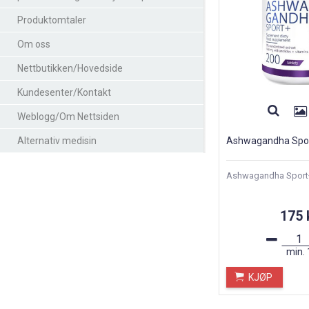
Produktomtaler
Om oss
Nettbutikken/Hovedside
Kundesenter/Kontakt
Weblogg/Om Nettsiden
Alternativ medisin
Ashwagandha Spo
Ashwagandha Sport+ 
175 
min.
KJØP