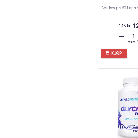
Cordyceps 60 kapsl
1
145 kr
min.
KJØP