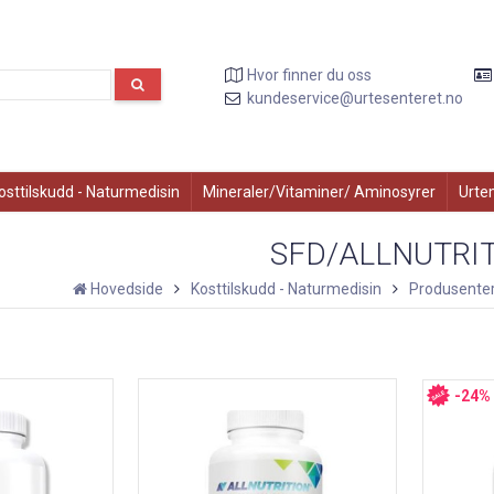
Hvor finner du oss
kundeservice@urtesenteret.no
osttilskudd - Naturmedisin
Mineraler/Vitaminer/ Aminosyrer
Urte
SFD/ALLNUTRI
Hovedside
Kosttilskudd - Naturmedisin
Produsenter
-24%