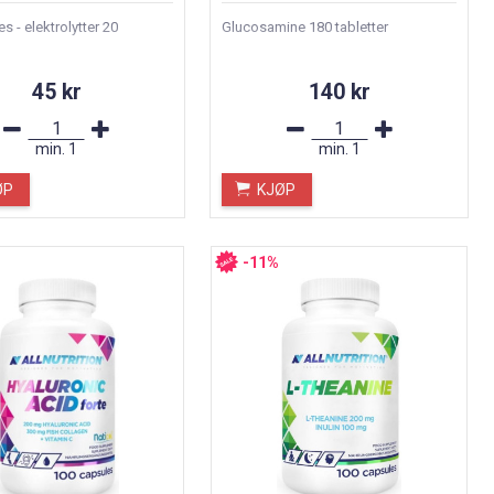
es - elektrolytter 20
Glucosamine 180 tabletter
45 kr
140 kr
min.
1
min.
1
ØP
KJØP
-11%