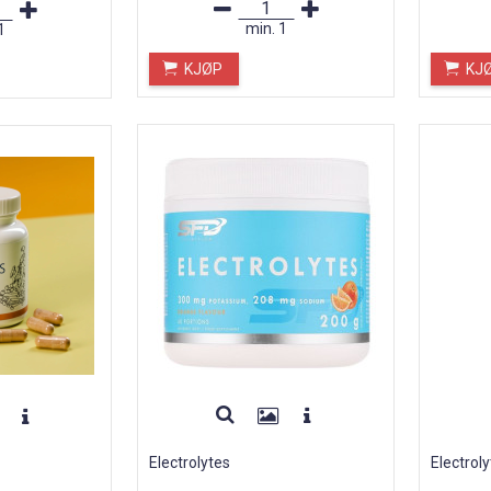
min.
1
1
KJØP
KJ
Electrolytes
Electroly