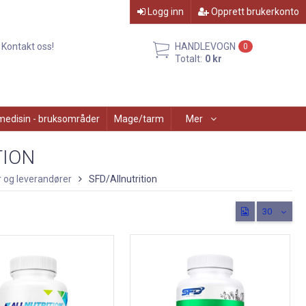
Logg inn
Opprett brukerkonto
Kontakt oss!
HANDLEVOGN
0
Totalt:
0 kr
medisin - bruksområder
Mage/tarm
Mer
TION
 og leverandører
SFD/Allnutrition
30