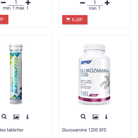
min.
1
max.
1
min.
1
ØP
KJØP
tes tabletter
Glucosamine 1200 SFD