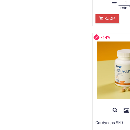
min.
KJØP
-14%
Cordyceps SFD