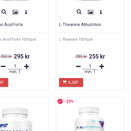
ic Acid Forte
L-Theanine Allnutrition
c Acid Forte 100 kpsl..
L-Theanine 100 kpsl.
295 kr
255 kr
350 kr
285 kr
min.
1
min.
1
ØP
KJØP
-29%