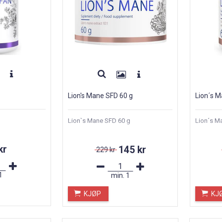
Lion's Mane SFD 60 g
Lion´s M
Lion`s Mane SFD 60 g
Lion´s M
kr
145 kr
229 kr
1
min.
1
KJØP
KJ