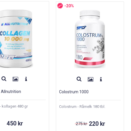
-20%
Allnutrition
Colostrum 1000
- kollagen 480 gr
Colostrum - Råmelk 180 tbl.
450 kr
220 kr
275 kr