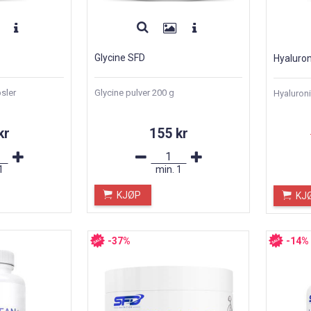
Glycine SFD
Hyaluron
sler
Glycine pulver 200 g
Hyaluroni
kr
155 kr
1
min.
1
KJØP
KJ
-37%
-14%