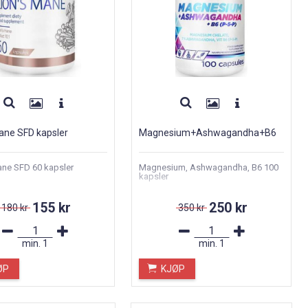
ane SFD kapsler
Magnesium+Ashwagandha+B6
ane SFD 60 kapsler
Magnesium, Ashwagandha, B6 100
kapsler
155 kr
250 kr
180 kr
350 kr
min.
1
min.
1
ØP
KJØP