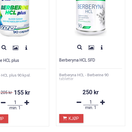
Berberyna HCL SFD
e HCL plus
Berberyna HCL - Berberine 90
 HCL plus 90 kpsl.
tabletter
250 kr
155 kr
205 kr
min.
1
min.
1
KJØP
ØP