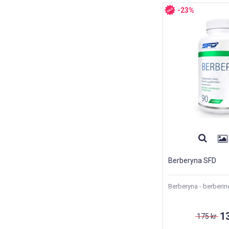
-23%
Berberyna SFD
Berberyna - berberin
1
175 kr