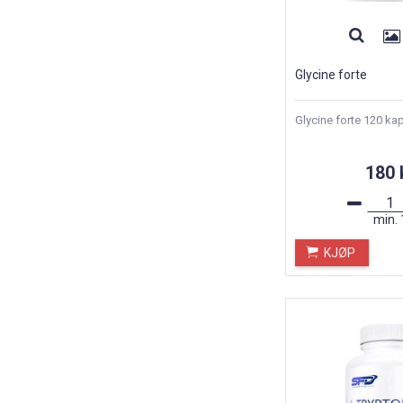
Glycine forte
Glycine forte 120 kap
180 
min.
KJØP