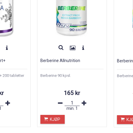
rt+
Berberine Allnutrition
Berberin
200 tabletter
Berberine 90 kpsl.
Berberine
kr
165 kr
1
min.
1
KJØP
KJ