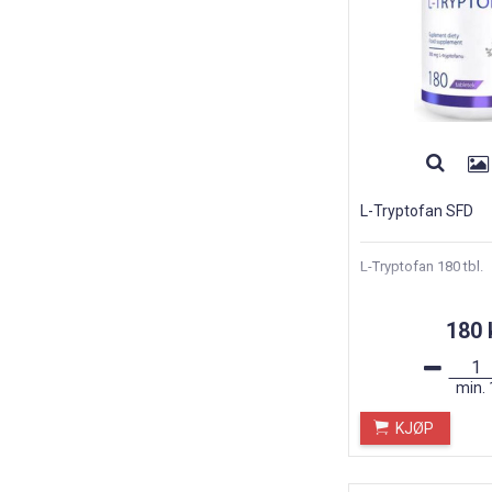
L-Tryptofan SFD
L-Tryptofan 180 tbl.
180 
min.
KJØP